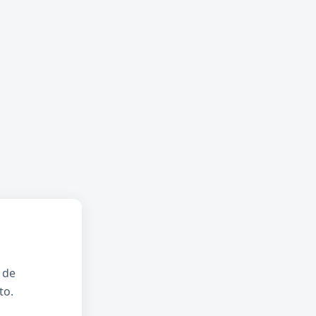
 de
to.