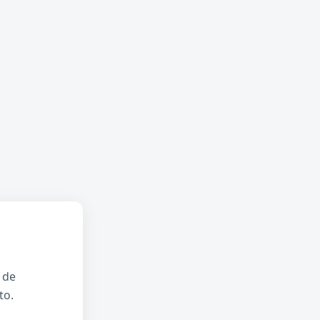
 de
to.