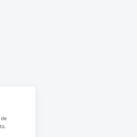
 de
to.