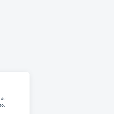
 de
to.