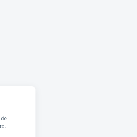
 de
to.