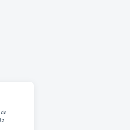
 de
to.