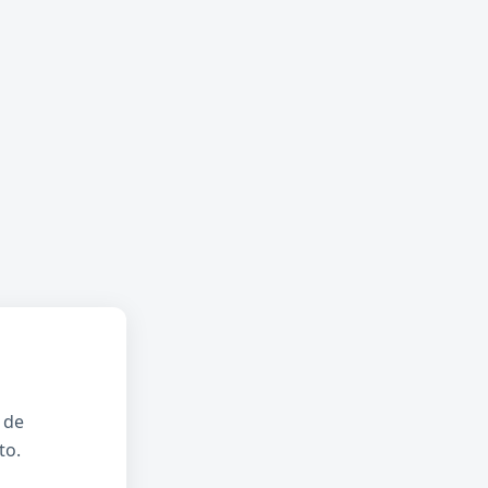
 de
to.