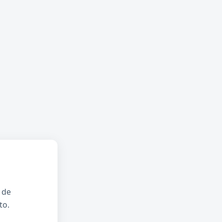
 de
to.