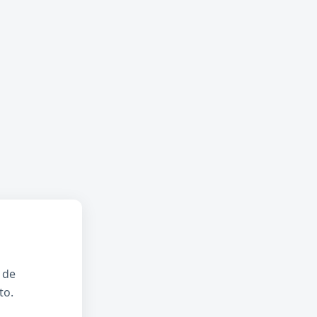
 de
to.