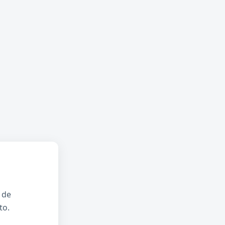
 de
to.