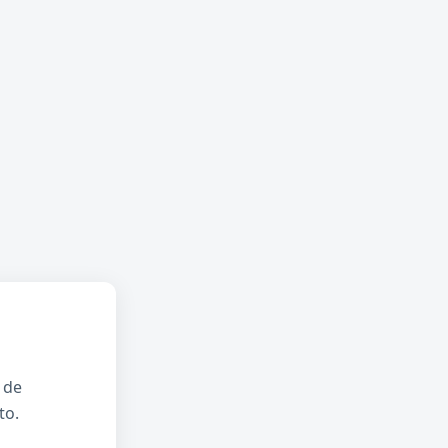
 de
to.